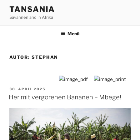
Zum
TANSANIA
Inhalt
Savannenland in Afrika
springen
Menü
AUTOR:
STEPHAN
VERÖFFENTLICHT
30. APRIL 2025
AM
Her mit vergorenen Bananen – Mbege!