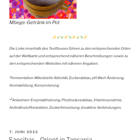
Mbege-Getränk im Pot
Die Links innerhalb des Textflusses führen zu den entsprechenden Orten
auf der Weltkarte und entsprechend näheren Beschreibungen
sowie zu
den entsprechenden Websites mit näheren Angaben.
*Fermentation: Mikrobielle Aktivität, Zuckerabbau, pH-Wert-Änderung,
Aromabildung, Konservierung.
2
*
Ankeimen: Enzymaktivierung, Phytinsäureabbau, Vitaminzunahme,
Antinährstoffreduktion, Zuckerfreisetzung, bioaktive Verbindungen.
VERÖFFENTLICHT
7. JUNI 2022
AM
Sansibar – Orient in Tansania